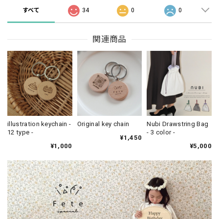
すべて
34
0
0
関連商品
illustration keychain -
Original key chain
Nubi Drawstring Bag
12 type -
- 3 color -
¥1,450
¥1,000
¥5,000