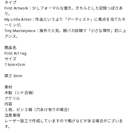
タイプ
First Artwork：少しフォーマルな響き。きちんとした記録っぽさあ
り。
My Little Artist：作品というより「アーティスト」に焦点を当てたネ
ーミング。
Tiny Masterpiece：海外で人気。親バカ目線で「小さな傑作」的ニュ
アンス。
商品名
First Art tag
サイズ
7.6cm×2cm
厚さ 3mm
素材
木製（シナ合板）
アクリル
内容
１枚、ピン２個（穴あけ有りの場合）
注意事項
レーザー加工で作成していますので焦げなどがある場合がございま
す。