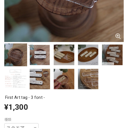
First Art tag - 3 font -
¥1,300
種類