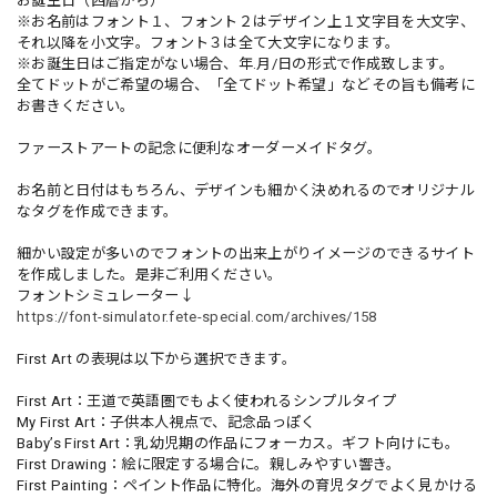
お誕生日（西暦から）
※お名前はフォント１、フォント２はデザイン上１文字目を大文字、
それ以降を小文字。フォント３は全て大文字になります。
※お誕生日はご指定がない場合、年.月/日の形式で作成致します。
全てドットがご希望の場合、「全てドット希望」などその旨も備考に
お書きください。
ファーストアートの記念に便利なオーダーメイドタグ。
お名前と日付はもちろん、デザインも細かく決めれるのでオリジナル
なタグを作成できます。
細かい設定が多いのでフォントの出来上がりイメージのできるサイト
を作成しました。是非ご利用ください。
フォントシミュレーター↓
https://font-simulator.fete-special.com/archives/158
First Art の表現は以下から選択できます。
First Art：王道で英語圏でもよく使われるシンプルタイプ
My First Art：子供本人視点で、記念品っぽく
Baby’s First Art：乳幼児期の作品にフォーカス。ギフト向けにも。
First Drawing：絵に限定する場合に。親しみやすい響き。
First Painting：ペイント作品に特化。海外の育児タグでよく見かける