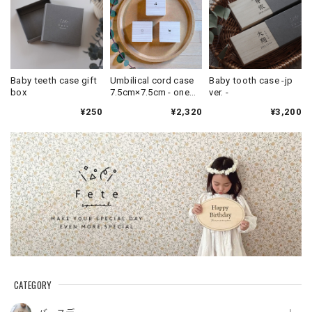
Baby teeth case gift
Umbilical cord case
Baby tooth case -jp
box
7.5cm×7.5cm - one
ver. -
point -
¥250
¥2,320
¥3,200
CATEGORY