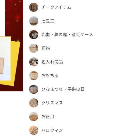
チークアイテム
七五三
乳歯・臍の緒・産毛ケース
桐箱
名入れ商品
おもちゃ
ひなまつり・子供の日
クリスマス
お正月
ハロウィン