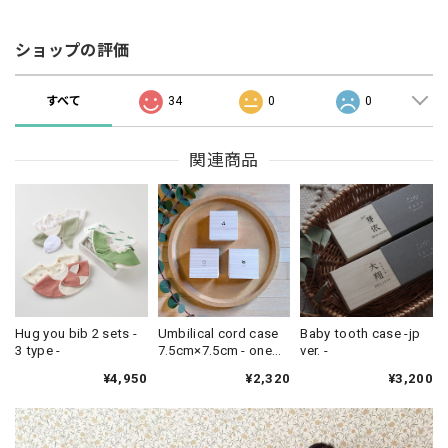
ショップの評価
すべて
34
0
0
関連商品
Hug you bib 2 sets -
Umbilical cord case
Baby tooth case -jp
3 type -
7.5cm×7.5cm - one
ver. -
point -
¥4,950
¥2,320
¥3,200