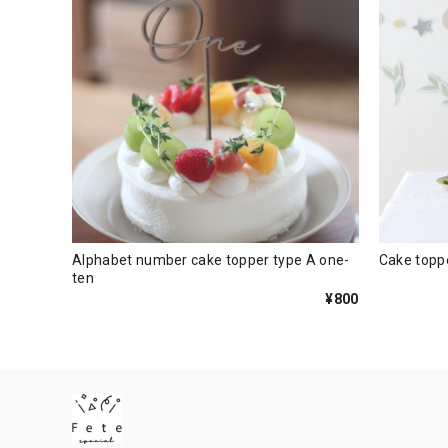
Alphabet number cake topper type A one-
Cake toppe
ten
¥800