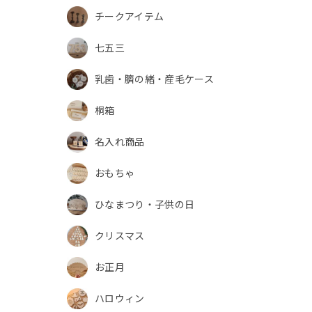
チークアイテム
七五三
乳歯・臍の緒・産毛ケース
桐箱
名入れ商品
おもちゃ
ひなまつり・子供の日
クリスマス
お正月
ハロウィン