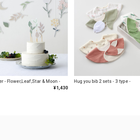
r - Flower,Leaf,Star & Moon -
Hug you bib 2 sets - 3 type -
¥1,430