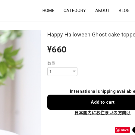
HOME
CATEGORY
ABOUT
BLOG
Happy Halloween Ghost cake toppe
¥660
数量
International shipping availabl
Add to cart
日本国内にお住まいの方向け
Save