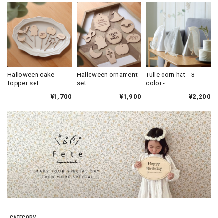
Halloween cake
Halloween ornament
Tulle corn hat - 3
topper set
set
color -
¥1,700
¥1,900
¥2,200
CATEGORY