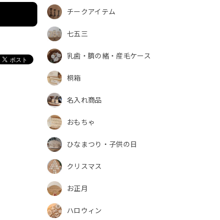
チークアイテム
七五三
乳歯・臍の緒・産毛ケース
桐箱
名入れ商品
おもちゃ
ひなまつり・子供の日
クリスマス
お正月
ハロウィン