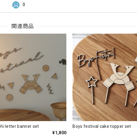
0
関連商品
i letter banner set
Boys festival cake topper set
¥1,800