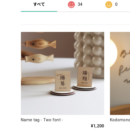
すべて
34
0
Name tag - Two font -
Kodomonoh
¥1,200