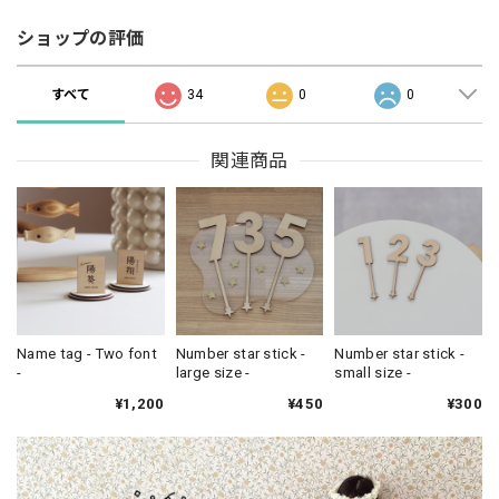
ショップの評価
すべて
34
0
0
関連商品
Name tag - Two font
Number star stick -
Number star stick -
-
large size -
small size -
¥1,200
¥450
¥300